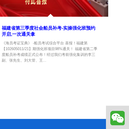
福建省第三季度社会船员补考-实操强化班预约
开启,一次通关拿
《海员考证宝典》 -船员考试综合平台 喜报！福建第
【102605011/21】期强化班项目98%通关！ 福建省第二季
度船员补考成绩正式公布！经过我们考前强化集训的李三
副、张先生、刘大管、王...